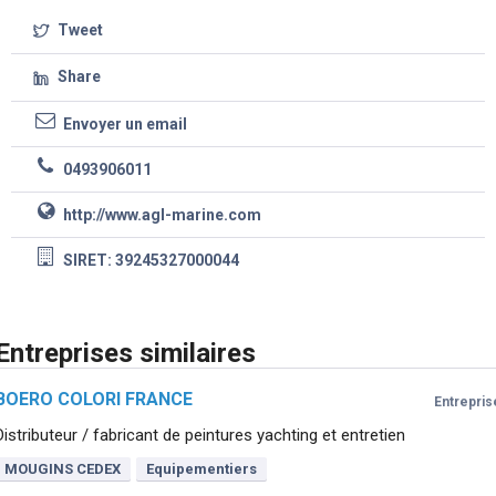
Tweet
Share
Envoyer un email
0493906011
http://www.agl-marine.com
SIRET: 39245327000044
Entreprises similaires
BOERO COLORI FRANCE
Entrepris
Distributeur / fabricant de peintures yachting et entretien
MOUGINS CEDEX
Equipementiers