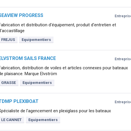
SEAVIEW PROGRESS
Entrepris
Fabrication et distribution d'équipement, produit d'entretien et
d'accastillage
FREJUS
Equipementiers
ELVSTROM SAILS FRANCE
Entrepris
Fabrication, distribution de voiles et articles connexes pour bateaux
de plaisance. Marque Elvström
GRASSE
Equipementiers
TDMP PLEXIBOAT
Entrepris
Spécialiste de l'agencement en plexiglass pour les bateaux
LE CANNET
Equipementiers