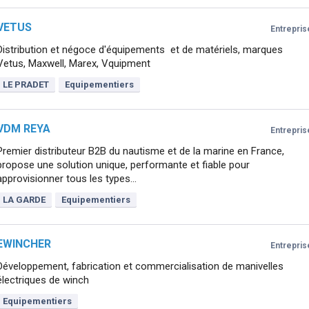
VETUS
Entrepris
Distribution et négoce d'équipements et de matériels, marques
Vetus, Maxwell, Marex, Vquipment
LE PRADET
Equipementiers
VDM REYA
Entrepris
Premier distributeur B2B du nautisme et de la marine en France,
propose une solution unique, performante et fiable pour
approvisionner tous les types...
LA GARDE
Equipementiers
EWINCHER
Entrepris
Développement, fabrication et commercialisation de manivelles
électriques de winch
Equipementiers