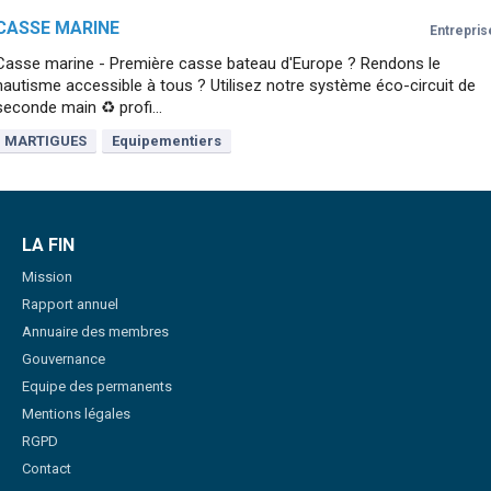
CASSE MARINE
Entrepris
Casse marine - Première casse bateau d'Europe ? Rendons le
nautisme accessible à tous ? Utilisez notre système éco-circuit de
seconde main ♻️ profi...
MARTIGUES
Equipementiers
LA FIN
Mission
Rapport annuel
Annuaire des membres
Gouvernance
Equipe des permanents
Mentions légales
RGPD
Contact