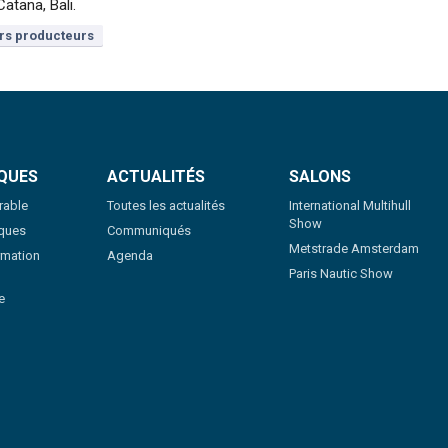
atana, Bali.
rs producteurs
QUES
ACTUALITÉS
SALONS
rable
Toutes les actualités
International Multihull
Show
iques
Communiqués
Metstrade Amsterdam
rmation
Agenda
Paris Nautic Show
e