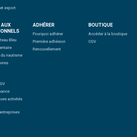
 et export
 AUX
ADHÉRER
BOUTIQUE
IONNELS
Pourquoi adhérer
Accéder à la boutique
teau Bleu
Première adhésion
CGV
ntaire
Renouvellement
s du nautisme
vires
CGV
sance
ues activités
'entreprises