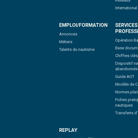
Réseaux
International
EMPLOI/FORMATION
SERVICES
PROFESS
Annonces
Opération Ba
Métiers
Base docume
Talents du nautisme
Chiffres clé
Dispositif na
abandonnés
Guide AOT
Modèle de 
Normes plai
Fiches pratiq
nautiques
Transferts d
REPLAY