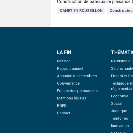
Construction de bateaux de plaisance C
CANET EN ROUSSILLON
Constructeu
LA FIN
THÉMATI
Mission
Nautisme du
Rapport annuel
Salons naut
Annuaire des membres
Emploi et fo
Gouvernance
Technique et
réglementair
Equipe des permanents
Economie
Mentions légales
Social
RGPD
Juridique
Contact
Territoires
Innovation