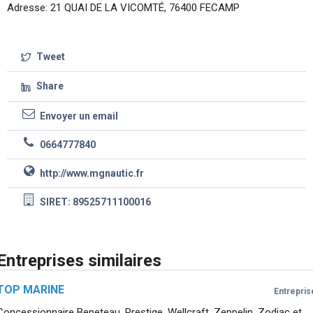
Adresse: 21 QUAI DE LA VICOMTÉ, 76400 FECAMP
Tweet
Share
Envoyer un email
0664777840
http://www.mgnautic.fr
SIRET: 89525711100016
Entreprises similaires
TOP MARINE
Entrepris
Concessionnaire Beneteau, Prestige, Wellcraft, Zeppelin, Zodiac et