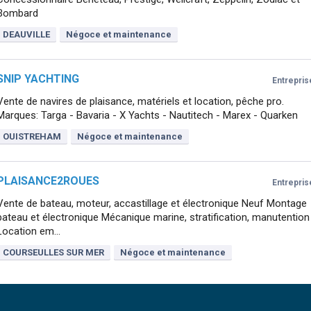
Bombard
DEAUVILLE
Négoce et maintenance
SNIP YACHTING
Entrepris
Vente de navires de plaisance, matériels et location, pêche pro.
Marques: Targa - Bavaria - X Yachts - Nautitech - Marex - Quarken
OUISTREHAM
Négoce et maintenance
PLAISANCE2ROUES
Entrepris
Vente de bateau, moteur, accastillage et électronique Neuf Montage
bateau et électronique Mécanique marine, stratification, manutention
Location em...
COURSEULLES SUR MER
Négoce et maintenance