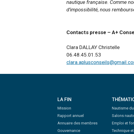
nautique française. Comme nou
d’impossibilité, nous rembou
Contacts presse – A+ Conse
Clara DALLAY Christelle
06.48.45.01.53
clara.aplusconseils@gmail.
LA FIN
THÉMATI
Mission
Nautisme du
Rapport annuel
Salons naut
Annuaire des membres
Emploi et fo
Gouvernance
Technique et