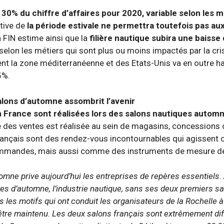
 30% du chiffre d’affaires pour 2020, variable selon les m
tive de
la période estivale ne permettra toutefois pas aux
a FIN estime ainsi que la
filière nautique subira une baisse
selon les métiers qui sont plus ou moins impactés par la cr
 la zone méditerranéenne et des Etats-Unis va en outre han
5%.
alons d’automne assombrit l’avenir
 France sont réalisées lors des salons nautiques automne
e des ventes est réalisée au sein de magasins, concessions o
rançais sont des rendez-vous incontournables qui agissent 
 commandes, mais aussi comme des instruments de mesure de
omne prive aujourd’hui les entreprises de repères essentiels. 
tes d’automne, l’industrie nautique, sans ses deux premiers s
les motifs qui ont conduit les organisateurs de la Rochelle à 
, être maintenu. Les deux salons français sont extrêmement d