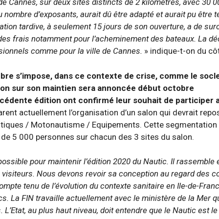
 de Cannes, sur deux sites distincts de 2 kilomètres, avec 30 0
 nombre d’exposants, aurait dû être adapté et aurait pu être 
ation tardive, à seulement 15 jours de son ouverture, a de sur
des frais notamment pour l’acheminement des bateaux. La déc
ionnels comme pour la ville de Cannes.
» indique-t-on du côt
re s’impose, dans ce contexte de crise, comme le socle d
ision sur son maintien sera annoncée début octobre
édente édition ont confirmé leur souhait de participer a
parent actuellement l’organisation d’un salon qui devrait repos
autiques / Motonautisme / Equipements. Cette segmentation p
de 5 000 personnes sur chacun des 3 sites du salon.
possible pour maintenir l’édition 2020 du Nautic. Il rassembl
 visiteurs. Nous devons revoir sa conception au regard des co
mpte tenu de l’évolution du contexte sanitaire en Ile-de-Fra
cs. La FIN travaille actuellement avec le ministère de la Mer 
L’Etat, au plus haut niveau, doit entendre que le Nautic est le 