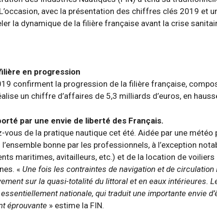
L’occasion, avec la présentation des chiffres clés 2019 et un 
eler la dynamique de la filière française avant la crise sanit
 filière en progression
019 confirment la progression de la filière française, comp
éalise un chiffre d’affaires de 5,3 milliards d’euros, en haus
porté par une envie de liberté des Français.
-vous de la pratique nautique cet été. Aidée par une météo 
 l’ensemble bonne par les professionnels, à l’exception nota
ts maritimes, avitailleurs, etc.) et de la location de voilier
ines. «
Une fois les contraintes de navigation et de circulatio
ivement sur la quasi-totalité du littoral et en eaux intérieures.
ssentiellement nationale, qui traduit une importante envie d’ê
nt éprouvante
» estime la FIN.