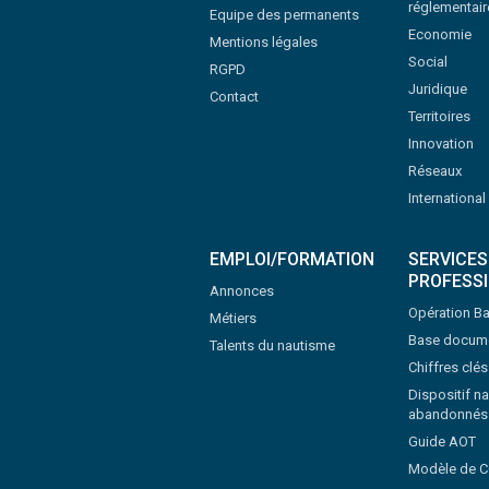
réglementair
Equipe des permanents
Economie
Mentions légales
Social
RGPD
Juridique
Contact
Territoires
Innovation
Réseaux
International
EMPLOI/FORMATION
SERVICES
PROFESS
Annonces
Opération Ba
Métiers
Base docume
Talents du nautisme
Chiffres clé
Dispositif na
abandonnés
Guide AOT
Modèle de 