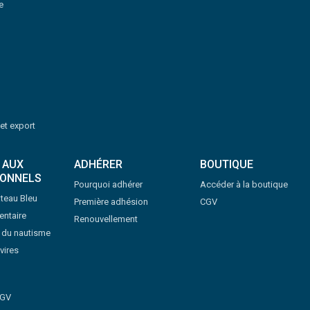
e
 et export
 AUX
ADHÉRER
BOUTIQUE
IONNELS
Pourquoi adhérer
Accéder à la boutique
teau Bleu
Première adhésion
CGV
ntaire
Renouvellement
s du nautisme
vires
CGV