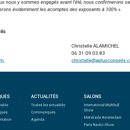
s nous y sommes engagés avant l’été, nous confirmerons sa 
rserons évidemment les acomptes des exposants à 100%
».
ils
Christelle ALAMICHEL
06.31.09.03.83
com
christelle@aplusconseils.
QUES
ACTUALITÉS
SALONS
rable
Toutes les actualités
International Multihull
Show
iques
Communiqués
Metstrade Amsterdam
rmation
Agenda
Paris Nautic Show