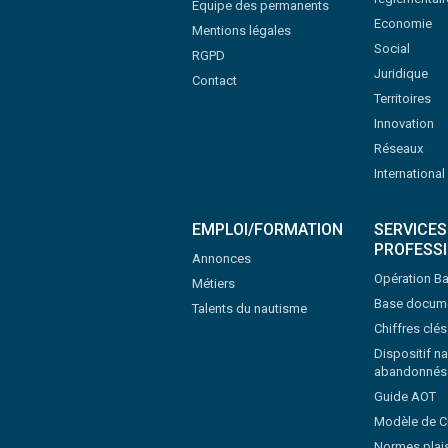
Equipe des permanents
Economie
Mentions légales
Social
RGPD
Juridique
Contact
Territoires
Innovation
Réseaux
International
EMPLOI/FORMATION
SERVICES
PROFESS
Annonces
Opération Ba
Métiers
Base docume
Talents du nautisme
Chiffres clé
Dispositif na
abandonnés
Guide AOT
Modèle de 
Normes plai