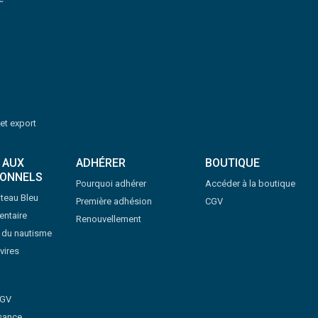
 et export
 AUX
ADHÉRER
BOUTIQUE
IONNELS
Pourquoi adhérer
Accéder à la boutique
teau Bleu
Première adhésion
CGV
ntaire
Renouvellement
s du nautisme
vires
CGV
sance