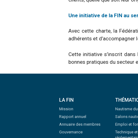
Une initiative de la FIN au s
Avec cette charte, la Fédéra
adhérents et d’accompagner le
Cette initiative s’inscrit dan
bonnes pratiques du secteur et 
LA FIN
THÉMATI
Mission
Nautisme du
Rapport annuel
Salons naut
Annuaire des membres
Emploi et fo
Gouvernance
Technique et
réglementair