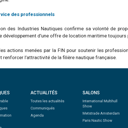
ervice des professionnels
tion des Industries Nautiques confirme sa volonté de prop
 développement d’une offre de location maritime toujours p
s les actions menées par la FIN pour soutenir les professio
renforcer l’attractivité de la filière nautique française.
QUES
ACTUALITÉS
SALONS
rable
Toutes les actualités
International Multihull
Show
iques
Communiqués
Metstrade Amsterdam
rmation
Agenda
Paris Nautic Show
e