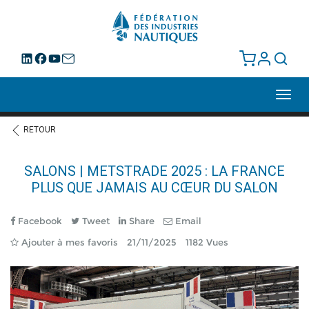
Toggl
navig
RETOUR
SALONS | METSTRADE 2025 : LA FRANCE
PLUS QUE JAMAIS AU CŒUR DU SALON
Facebook
Tweet
Share
Email
Ajouter à mes favoris
21/11/2025
1182 Vues