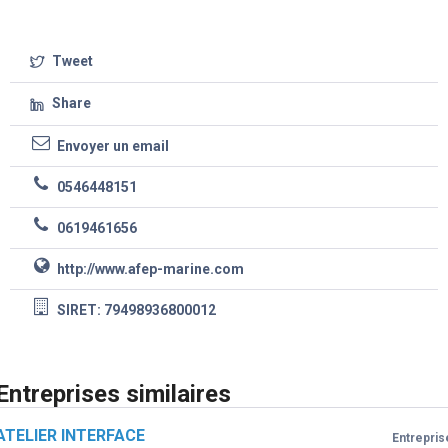
Tweet
Share
Envoyer un email
0546448151
0619461656
http://www.afep-marine.com
SIRET: 79498936800012
Entreprises similaires
ATELIER INTERFACE
Entrepris