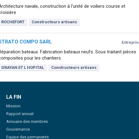
Architecture navale, construction à l'unité de voiliers course et
croisière
ROCHEFORT
Constructeurs artisans
STRATO COMPO SARL
Entrepris
Réparation bateaux. Fabrication bateaux neufs. Sous traitant pièces
composites pour les chantiers.
GRAYAN ET L HOPITAL
Constructeurs artisans
LA FIN
Mission
Rapport annuel
Annuaire des membres
Gouvernance
Equipe des permanents