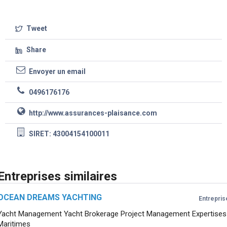
Tweet
Share
Envoyer un email
0496176176
http://www.assurances-plaisance.com
SIRET: 43004154100011
Entreprises similaires
OCEAN DREAMS YACHTING
Entrepris
Yacht Management Yacht Brokerage Project Management Expertises
Maritimes