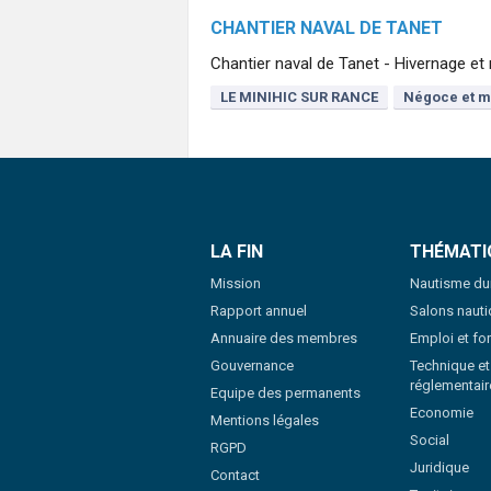
CHANTIER NAVAL DE TANET
Chantier naval de Tanet - Hivernage et
LE MINIHIC SUR RANCE
Négoce et m
LA FIN
THÉMATI
Mission
Nautisme du
Rapport annuel
Salons naut
Annuaire des membres
Emploi et fo
Gouvernance
Technique et
réglementair
Equipe des permanents
Economie
Mentions légales
Social
RGPD
Juridique
Contact