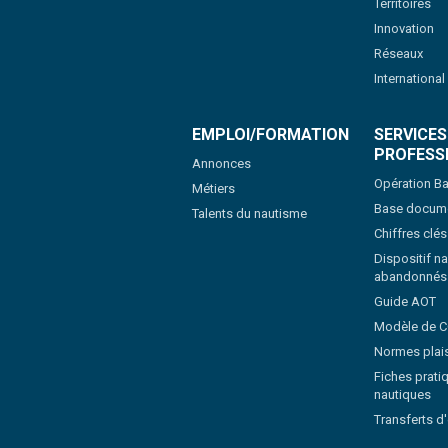
Territoires
Innovation
Réseaux
International
EMPLOI/FORMATION
SERVICES
PROFESS
Annonces
Opération Ba
Métiers
Base docume
Talents du nautisme
Chiffres clé
Dispositif na
abandonnés
Guide AOT
Modèle de 
Normes plai
Fiches pratiq
nautiques
Transferts d