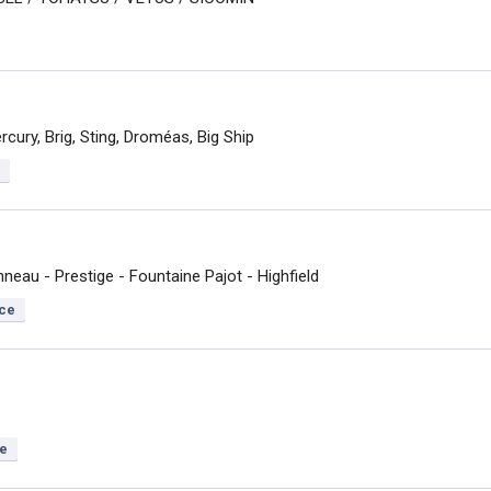
rcury, Brig, Sting, Droméas, Big Ship
neau - Prestige - Fountaine Pajot - Highfield
ce
e