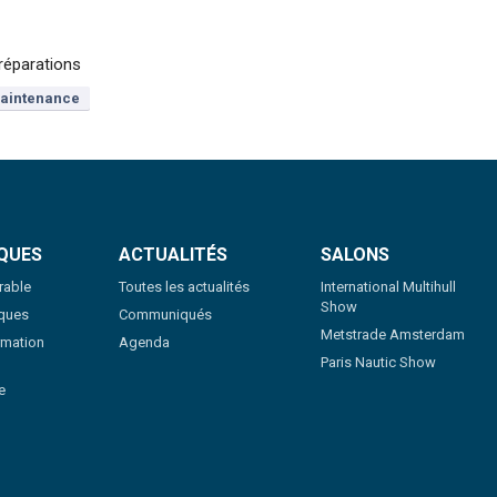
 réparations
aintenance
QUES
ACTUALITÉS
SALONS
rable
Toutes les actualités
International Multihull
Show
iques
Communiqués
Metstrade Amsterdam
rmation
Agenda
Paris Nautic Show
e