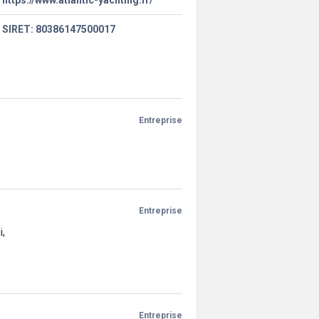
https://www.atlantic-yachting.fr/
SIRET: 80386147500017
Entreprise
Entreprise
i,
Entreprise