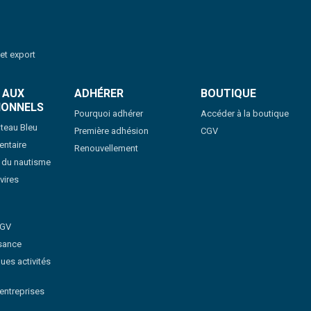
 et export
 AUX
ADHÉRER
BOUTIQUE
IONNELS
Pourquoi adhérer
Accéder à la boutique
teau Bleu
Première adhésion
CGV
ntaire
Renouvellement
s du nautisme
vires
CGV
sance
ues activités
'entreprises