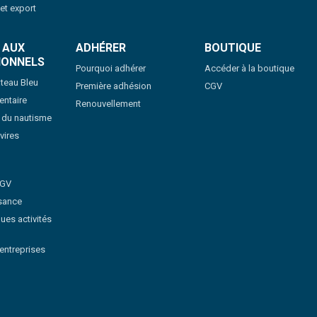
 et export
 AUX
ADHÉRER
BOUTIQUE
IONNELS
Pourquoi adhérer
Accéder à la boutique
teau Bleu
Première adhésion
CGV
ntaire
Renouvellement
s du nautisme
vires
CGV
sance
ues activités
'entreprises