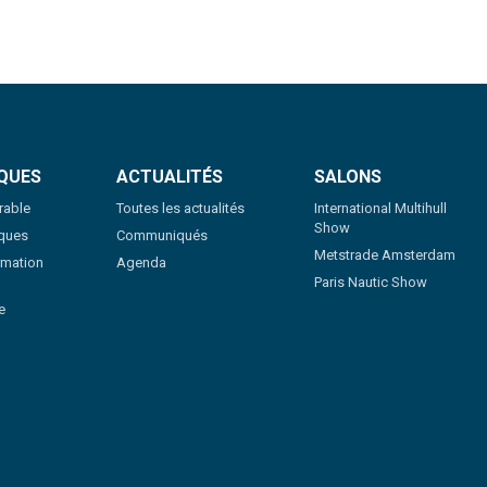
QUES
ACTUALITÉS
SALONS
rable
Toutes les actualités
International Multihull
Show
iques
Communiqués
Metstrade Amsterdam
rmation
Agenda
Paris Nautic Show
e