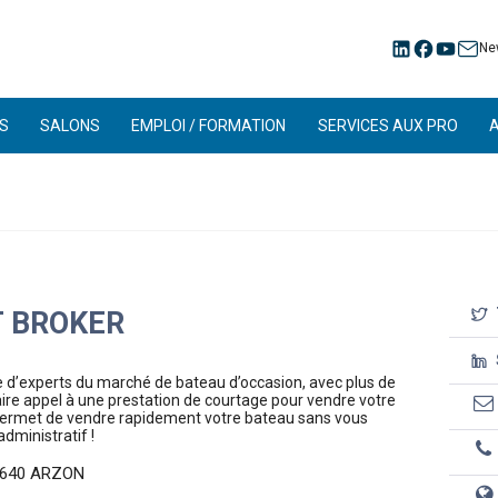
Ne
S
SALONS
EMPLOI / FORMATION
SERVICES AUX PRO
 BROKER
e d’experts du marché de bateau d’occasion, avec plus de
ire appel à une prestation de courtage pour vendre votre
s permet de vendre rapidement votre bateau sans vous
dministratif !
6640 ARZON