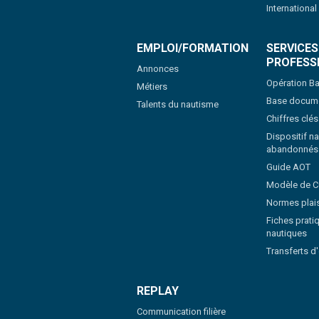
International
EMPLOI/FORMATION
SERVICES
PROFESS
Annonces
Opération Ba
Métiers
Base docume
Talents du nautisme
Chiffres clé
Dispositif na
abandonnés
Guide AOT
Modèle de 
Normes plai
Fiches pratiq
nautiques
Transferts d
REPLAY
Communication filière