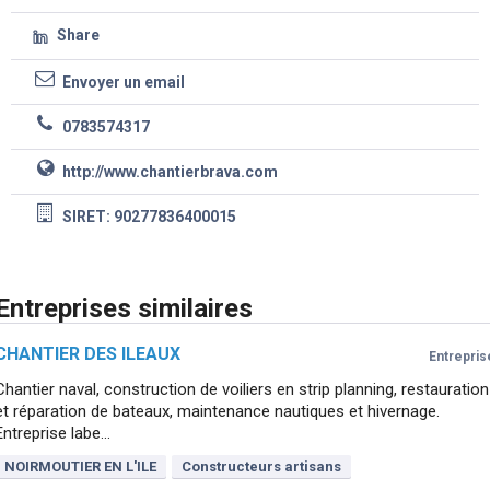
Share
Envoyer un email
0783574317
http://www.chantierbrava.com
SIRET: 90277836400015
Entreprises similaires
CHANTIER DES ILEAUX
Entrepris
Chantier naval, construction de voiliers en strip planning, restauration
et réparation de bateaux, maintenance nautiques et hivernage.
Entreprise labe...
NOIRMOUTIER EN L'ILE
Constructeurs artisans