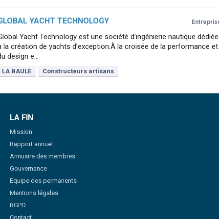
GLOBAL YACHT TECHNOLOGY
Entrepris
Global Yacht Technology est une société d’ingénierie nautique dédiée
à la création de yachts d’exception.À la croisée de la performance et
du design e...
LA BAULE
Constructeurs artisans
LA FIN
Mission
Rapport annuel
Annuaire des membres
Gouvernance
Equipe des permanents
Mentions légales
RGPD
Contact