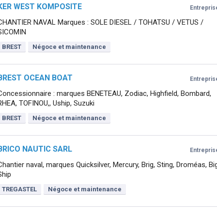
KER WEST KOMPOSITE
Entrepris
CHANTIER NAVAL Marques : SOLE DIESEL / TOHATSU / VETUS /
SICOMIN
BREST
Négoce et maintenance
BREST OCEAN BOAT
Entrepris
Concessionnaire : marques BENETEAU, Zodiac, Highfield, Bombard,
RHEA, TOFINOU,, Uship, Suzuki
BREST
Négoce et maintenance
BRICO NAUTIC SARL
Entrepris
Chantier naval, marques Quicksilver, Mercury, Brig, Sting, Droméas, Bi
Ship
TREGASTEL
Négoce et maintenance