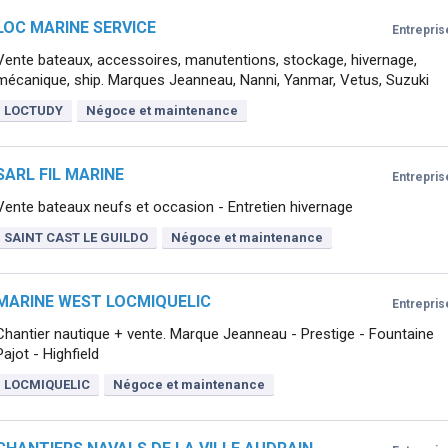
LOC MARINE SERVICE
Entrepris
Vente bateaux, accessoires, manutentions, stockage, hivernage,
mécanique, ship. Marques Jeanneau, Nanni, Yanmar, Vetus, Suzuki
LOCTUDY
Négoce et maintenance
SARL FIL MARINE
Entrepris
Vente bateaux neufs et occasion - Entretien hivernage
SAINT CAST LE GUILDO
Négoce et maintenance
MARINE WEST LOCMIQUELIC
Entrepris
Chantier nautique + vente. Marque Jeanneau - Prestige - Fountaine
Pajot - Highfield
LOCMIQUELIC
Négoce et maintenance