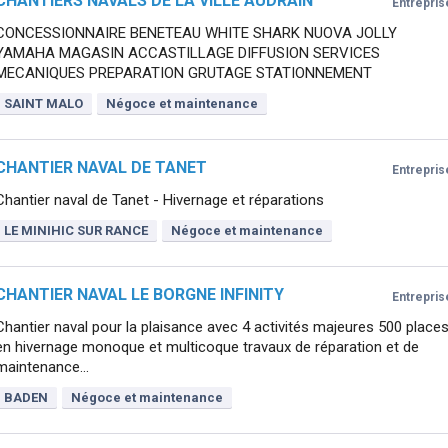
CHANTIERS NAVALS DE LA VILLE AUDRAIN
Entrepris
CONCESSIONNAIRE BENETEAU WHITE SHARK NUOVA JOLLY
YAMAHA MAGASIN ACCASTILLAGE DIFFUSION SERVICES
MECANIQUES PREPARATION GRUTAGE STATIONNEMENT
SAINT MALO
Négoce et maintenance
CHANTIER NAVAL DE TANET
Entrepris
Chantier naval de Tanet - Hivernage et réparations
LE MINIHIC SUR RANCE
Négoce et maintenance
CHANTIER NAVAL LE BORGNE INFINITY
Entrepris
Chantier naval pour la plaisance avec 4 activités majeures 500 place
en hivernage monoque et multicoque travaux de réparation et de
maintenance...
BADEN
Négoce et maintenance