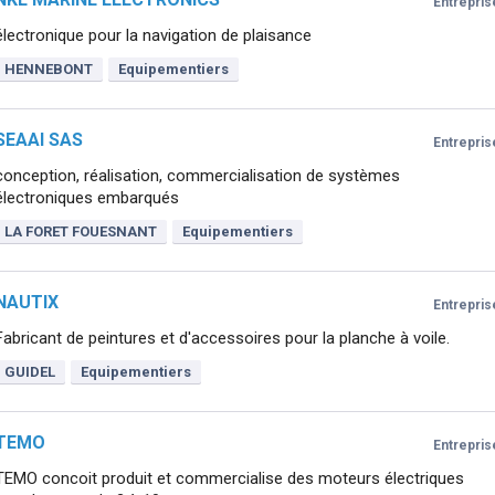
Entrepris
électronique pour la navigation de plaisance
HENNEBONT
Equipementiers
SEAAI SAS
Entrepris
conception, réalisation, commercialisation de systèmes
électroniques embarqués
LA FORET FOUESNANT
Equipementiers
NAUTIX
Entrepris
Fabricant de peintures et d'accessoires pour la planche à voile.
GUIDEL
Equipementiers
TEMO
Entrepris
TEMO concoit produit et commercialise des moteurs électriques