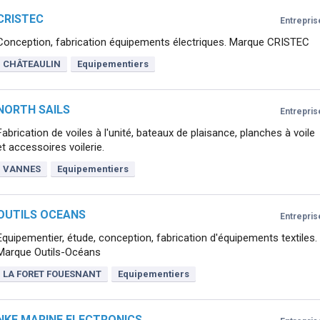
CRISTEC
Entrepris
Conception, fabrication équipements électriques. Marque CRISTEC
CHÂTEAULIN
Equipementiers
NORTH SAILS
Entrepris
Fabrication de voiles à l'unité, bateaux de plaisance, planches à voile
et accessoires voilerie.
VANNES
Equipementiers
OUTILS OCEANS
Entrepris
Equipementier, étude, conception, fabrication d'équipements textiles.
Marque Outils-Océans
LA FORET FOUESNANT
Equipementiers
NKE MARINE ELECTRONICS