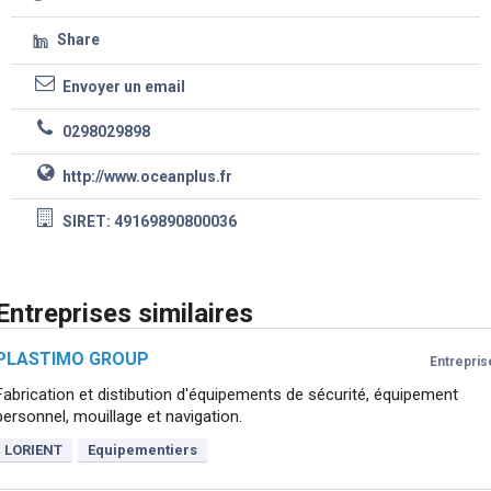
Share
Envoyer un email
0298029898
http://www.oceanplus.fr
SIRET: 49169890800036
Entreprises similaires
PLASTIMO GROUP
Entrepris
Fabrication et distibution d'équipements de sécurité, équipement
personnel, mouillage et navigation.
LORIENT
Equipementiers