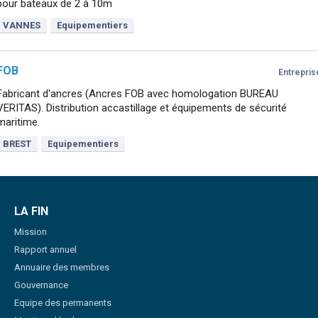
pour bateaux de 2 à 10m
VANNES
Equipementiers
FOB
Entrepris
Fabricant d'ancres (Ancres FOB avec homologation BUREAU
VERITAS). Distribution accastillage et équipements de sécurité
maritime.
BREST
Equipementiers
LA FIN
Mission
Rapport annuel
Annuaire des membres
Gouvernance
Equipe des permanents