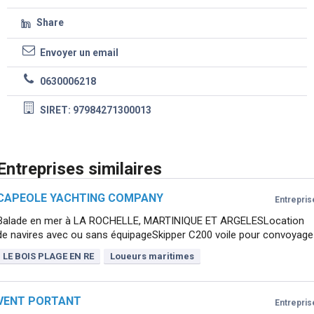
Share
Envoyer un email
0630006218
SIRET: 97984271300013
Entreprises similaires
CAPEOLE YACHTING COMPANY
Entrepris
Balade en mer à LA ROCHELLE, MARTINIQUE ET ARGELESLocation
de navires avec ou sans équipageSkipper C200 voile pour convoyage
LE BOIS PLAGE EN RE
Loueurs maritimes
VENT PORTANT
Entrepris