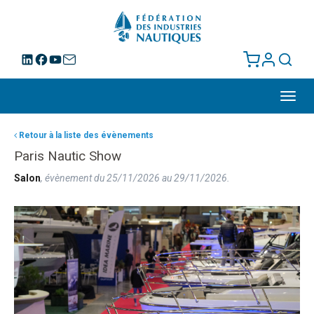
Toggl
navig
Retour à la liste des évènements
Paris Nautic Show
Salon
, évènement du 25/11/2026 au 29/11/2026.