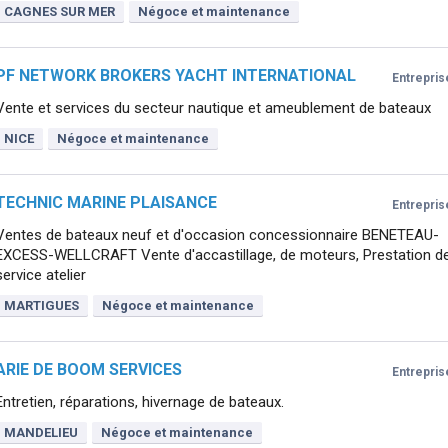
CAGNES SUR MER
Négoce et maintenance
PF NETWORK BROKERS YACHT INTERNATIONAL
Entrepris
Vente et services du secteur nautique et ameublement de bateaux
NICE
Négoce et maintenance
TECHNIC MARINE PLAISANCE
Entrepris
Ventes de bateaux neuf et d'occasion concessionnaire BENETEAU-
EXCESS-WELLCRAFT Vente d'accastillage, de moteurs, Prestation d
service atelier
MARTIGUES
Négoce et maintenance
ARIE DE BOOM SERVICES
Entrepris
Entretien, réparations, hivernage de bateaux.
MANDELIEU
Négoce et maintenance