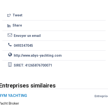
Tweet
Share
Envoyer un email
0493347045
http://www.abys-yachting.com
SIRET: 41265876700071
Entreprises similaires
BYM YACHTING
Entrepris
Yacht Broker