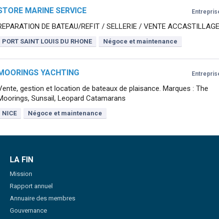
STORE MARINE SERVICE
Entrepris
REPARATION DE BATEAU/REFIT / SELLERIE / VENTE ACCASTILLAG
PORT SAINT LOUIS DU RHONE
Négoce et maintenance
MOORINGS YACHTING
Entrepris
Vente, gestion et location de bateaux de plaisance. Marques : The
Moorings, Sunsail, Leopard Catamarans
NICE
Négoce et maintenance
LA FIN
Mission
Rapport annuel
Annuaire des membres
Gouvernance