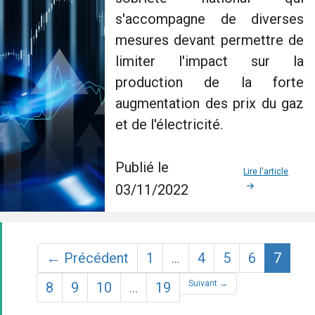
s'accompagne de diverses
mesures devant permettre de
limiter l'impact sur la
production de la forte
augmentation des prix du gaz
et de l'électricité.
Publié le
Lire l'article
03/11/2022
(curr
← Précédent
1
…
4
5
6
7
Suivant →
8
9
10
…
19