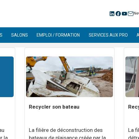
Ne
S
SALONS
EMPLOI / FORMATION
SERVICES AUX PRO
Recycler son bateau
Recy
au
La filière de déconstruction des
La f
r la
bateaux de plaisance créée par la
détr