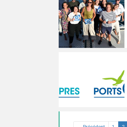
(
← Précédent
1
2