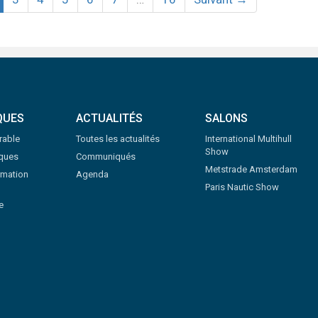
QUES
ACTUALITÉS
SALONS
rable
Toutes les actualités
International Multihull
Show
iques
Communiqués
Metstrade Amsterdam
rmation
Agenda
Paris Nautic Show
e